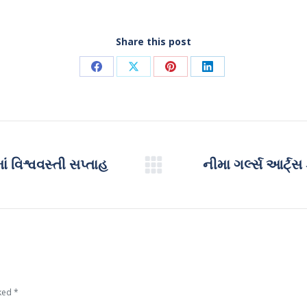
Share this post
Share
Share
Share
Share
on
on
on
on
Facebook
X
Pinterest
LinkedIn
 વિશ્વવસ્તી સપ્તાહ
નીમા ગર્લ્સ આર્ટ્સ
Next
post:
rked
*