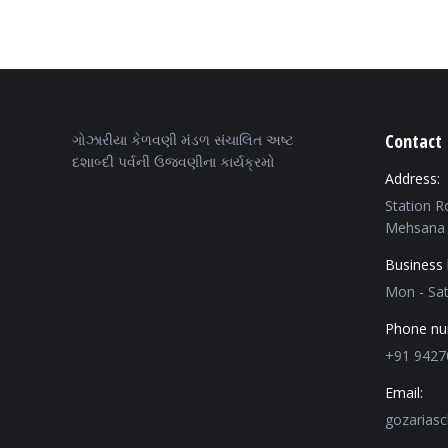
Contact 
ગોઝારીયા કેળવણી મંડળ સંચાલિત અષ્ટ
દશાબ્દી પર્વની ઉજવણીના કાર્યક્રમો
Address:
Station R
Mehsana 
Business 
Mon - Sa
Phone nu
+91 9427
Email:
gozarias