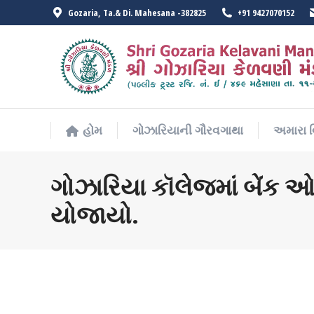
Gozaria, Ta.& Di. Mahesana -382825
+91 9427070152
હોમ
ગોઝારિયાની ગૌરવગાથા
અમારા વ
હોમ
ગોઝારિયાની ગૌરવગાથા
અમારા વ
ગોઝારિયા કૉલેજમાં બેંક ઓફ
યોજાયો.