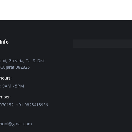
Info
oad, Gozaria, Ta. & Dist:
Gujarat 382825
hours:
t: 9AM - 5PM
mber:
070152, +91 9825415936
chool@gmail.com