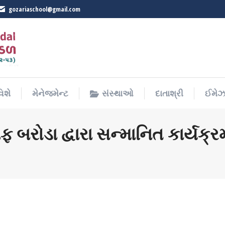
gozariaschool@gmail.com
િશે
મેનેજમેન્ટ
સંસ્થાઓ
દાતાશ્રી
ઈમેઝ 
િશે
મેનેજમેન્ટ
સંસ્થાઓ
દાતાશ્રી
ઈમેઝ 
 બરોડા દ્વારા સન્માનિત કાર્યક્ર