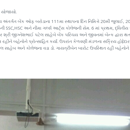
મ યોજાયો.
 અંતર્ગત બેંક ઓફ બરોડાના 111મા સ્થાપના દિન નિમિત્તે 20મી જુલાઈ, 20
ૂલની SSC,HSC અને નીમા ગર્લ્સ આર્ટ્સ કોલેજની સેમ. 6 માં પ્રથમ, દ્વિતીય 
શ્રી જીગ્નેશભાઈ પટેલ સાહેબે બેંક પરિચય અને જીવનમાં બેન્ક દ્વારા થતા 
 રહીને બહેનોને પ્રોત્સાહિત કર્યા. ઉપરાંત કેળવણી મંડળના સક્રિય હોદ્દ
સાહેબ અને કોલેજના વડા ડો. ગાયત્રીબેન બારોટ ઉપસ્થિત રહી બહેનોને પ્