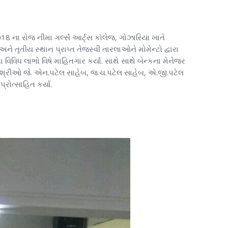
18 ના રોજ નીમા ગર્લ્સ આર્ટ્સ કૉલેજ, ગોઝારિયા ખાતે
અને તૃતીય સ્થાન પ્રાપ્ત તેજસ્વી તારલાઓને મોમેન્ટો દ્વારા
વિવિધ લાભો વિષે માહિતગાર કર્યા. સાથે સાથે બેન્કના મેનેજર
ેદારશ્રીઓ જે. એન.પટેલ સાહેબ, જ.ચ.પટેલ સાહેબ, એ.જી.પટેલ
રોત્સાહિત કર્યા.