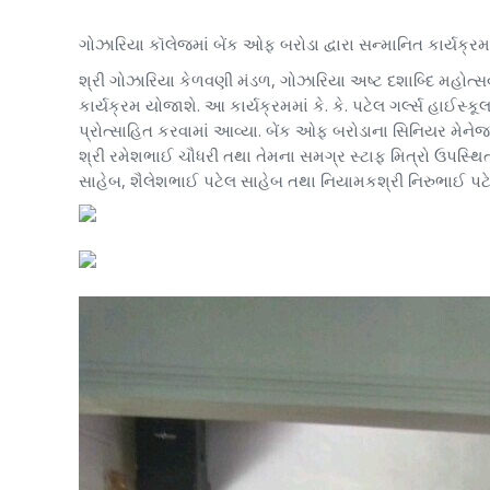
ગોઝારિયા કૉલેજમાં બેંક ઓફ બરોડા દ્વારા સન્માનિત કાર્યક્ર
શ્રી ગોઝારિયા કેળવણી મંડળ, ગોઝારિયા અષ્ટ દશાબ્દિ મહોત્સવ
કાર્યક્રમ યોજાશે. આ કાર્યક્રમમાં કે. કે. પટેલ ગર્લ્સ હાઈસ્ક
પ્રોત્સાહિત કરવામાં આવ્યા. બેંક ઓફ બરોડાના સિનિયર મેનેજર 
શ્રી રમેશભાઈ ચૌધરી તથા તેમના સમગ્ર સ્ટાફ મિત્રો ઉપસ્થિત
સાહેબ, શૈલેશભાઈ પટેલ સાહેબ તથા નિયામકશ્રી નિરુભાઈ પટેલ 