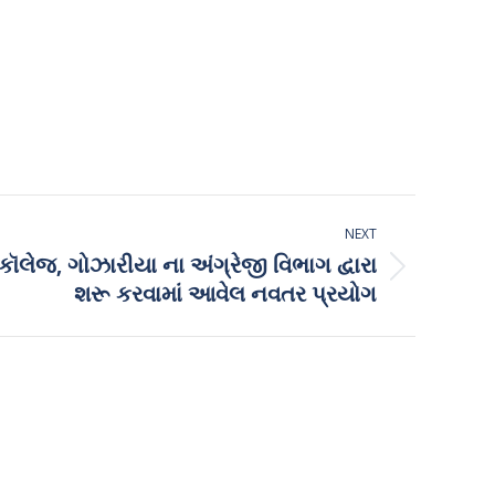
NEXT
 કૉલેજ, ગોઝારીયા ના અંગ્રેજી વિભાગ દ્વારા
શરૂ કરવામાં આવેલ નવતર પ્રયોગ