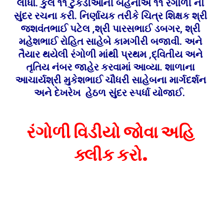
લીધો. કુલ ૧૧ ટુકડીઓની બહેનોએ ૧૧ રંગોળી ની
સુંદર રચના કરી. નિર્ણાયક તરીકે ચિત્ર શિક્ષક શ્રી
જશવંતભાઈ પટેલ ,શ્રી પારસભાઈ ડબગર, શ્રી
મહેશભાઈ રોહિત સાહેબે કામગીરી બજાવી. અને
તૈયાર થયેલી રંગોળી માંથી પ્રથમ ,દ્વિતીય અને
તૃતિય નંબર જાહેર કરવામાં આવ્યા. શાળાના
આચાર્યશ્રી મુકેશભાઈ ચૌધરી સાહેબના માર્ગદર્શન
અને દેખરેખ હેઠળ સુંદર સ્પર્ધા યોજાઈ.
રંગોળી વિડીયો જોવા અહિ
ક્લીક કરો.