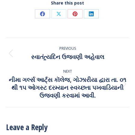
Share this post
Share
Share
Share
Share
on
on
on
on
Facebook
X
Pinterest
LinkedIn
Post
PREVIOUS
navigation
સ્વાતંત્ર્યદિન ઉજવણી અહેવાલ
Previous
post:
NEXT
નીમા ગર્લ્સ આર્ટ્સ કૉલેજ, ગોઝારીયા દ્વારા તા. ૦૧
થી ૧૫ ઓગસ્ટ દરમ્યાન સ્વચ્છતા પખવાડિયાની
Next
post:
ઉજવણી કરવામાં આવી.
Leave a Reply