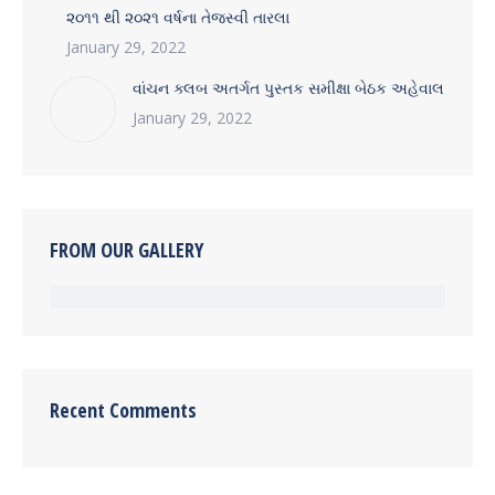
૨૦૧૧ થી ૨૦૨૧ વર્ષના તેજસ્વી તારલા
January 29, 2022
વાંચન ક્લબ અતર્ગત પુસ્તક સમીક્ષા બેઠક અહેવાલ
January 29, 2022
FROM OUR GALLERY
Recent Comments