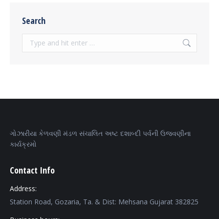
Search
Search:
ગોઝારીયા કેળવણી મંડળ સંચાલિત અષ્ટ દશાબ્દી પર્વની ઉજવણીના
કાર્યક્રમો
Contact Info
Address:
Station Road, Gozaria, Ta. & Dist: Mehsana Gujarat 382825