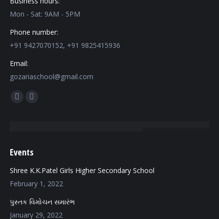
Business hours:
Mon - Sat: 9AM - 5PM
Phone number:
+91 9427070152, +91 9825415936
Email:
gozariaschool@gmail.com
Find us on:
Facebook
Mail
page
page
opens
opens
in
in
Events
new
new
window
window
Shree K.K.Patel Girls Higher Secondary School
February 1, 2022
પુસ્તક વિમોચન સમારંભ
January 29, 2022