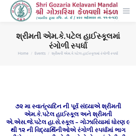
શ્રીમતી એમ.કે.પટેલ હાઈસ્કૂલમાં
રંગોળી સ્પર્ધા
You are here:
Home
Events
શ્રીમતી એમ.કે.પટેલ હાઈસ્કૂલમાં રંગોળી સ્પર્ધા
૭૨ મા સ્વાતંત્ર્યદિન ની પૂર્વ સંધ્યાએ શ્રીમતી
એમ.કે.પટેલ હાઈસ્કૂલ અને શ્રીમતી
એ.એસ.જે.પટેલ હા.સે.સ્કૂલ – ગોઝારિયામાં ધોરણ ૯
થી ૧૨ ની વિદ્યાર્થિનીઓએ રંગોળી સ્પર્ધામાં ભાગ