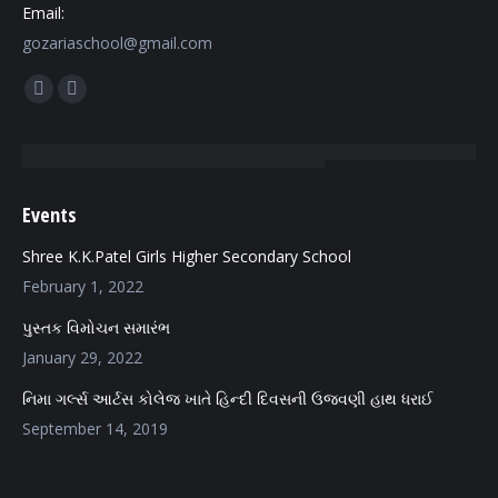
Email:
gozariaschool@gmail.com
Find us on:
Facebook
Mail
page
page
opens
opens
in
in
Events
new
new
window
window
Shree K.K.Patel Girls Higher Secondary School
February 1, 2022
પુસ્તક વિમોચન સમારંભ
January 29, 2022
નિમા ગર્લ્સ આર્ટસ કોલેજ ખાતે હિન્દી દિવસની ઉજવણી હાથ ધરાઈ
September 14, 2019