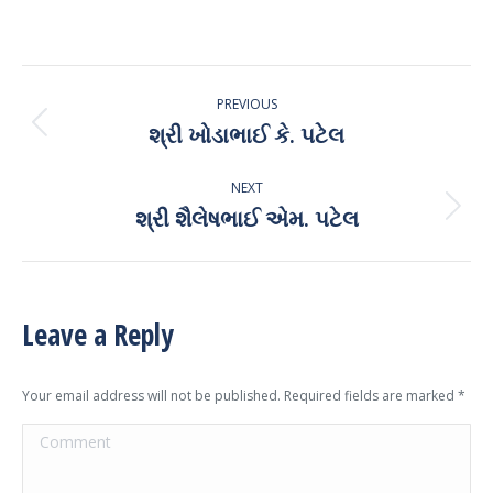
on
on
on
on
Facebook
X
Pinterest
LinkedIn
Post
PREVIOUS
navigation
શ્રી ખોડાભાઈ કે. પટેલ
Previous
post:
NEXT
શ્રી શૈલેષભાઈ એમ. પટેલ
Next
post:
Leave a Reply
Your email address will not be published. Required fields are marked
*
Comment