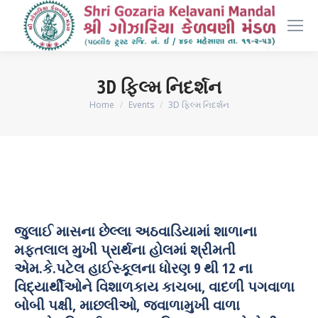
3D ફિલ્મ નિદર્શન
You are here:
Home
Events
3D ફિલ્મ નિદર્શન
જુલાઈ માસના છેલ્લા અઠવાડિયામાં શાળાના
મફતલાલ મુખી પ્રાર્થના હોલમાં શ્રીમતી
એમ.કે.પટેલ હાઈસ્કૂલના ધોરણ 9 થી 12 ના
વિદ્યાર્થીઓને વિશાળકાય કાચબા, વાદળી પગવાળા
બોબી પક્ષી, માછલીઓ, જ્વાળામુખી વાળા