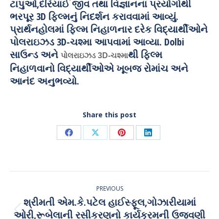
ટાપુઓ,દરિયાઈ જીવ તથા વિજ્ઞાનના પ્રયોગોથી
ભરપૂર 3D ફિલ્મનું નિદર્શન કરાવવામાં આવ્યું.
પ્રાર્થનહોલમાં ફિલ્મ નિહાળનાર દરેક વિદ્યાર્થીઓને
પોલરાઇઝડ 3D-ચશ્મા આપવામાં આવ્યા. Dolbi
સાઉન્ડ અને
થી ફિલ્મ
પોલરાઇઝડ 3D-ચશ્મા
નિહાળવાનો વિદ્યાર્થીઓએ ખૂબજ રોમાંચ અને
આનંદ
અનુભવ્યો.
Share this post
Share
Share
Share
Share
on
on
on
on
Facebook
X
Pinterest
LinkedIn
Post
PREVIOUS
navigation
શ્રીમતી એમ.કે.પટેલ હાઈસ્ફૂલ,ગોઝારીયામાં
ઓરી,રૂબેલાની રસીકરણનો કાર્યક્રમની ઉજવણી
Previous