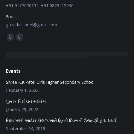
+91 9427070152, +91 9825415936
Email:
gozariaschool@gmail.com
Find us on:
Facebook
Mail
page
page
opens
opens
in
in
Events
new
new
window
window
Shree K.K.Patel Girls Higher Secondary School
February 1, 2022
પુસ્તક વિમોચન સમારંભ
January 29, 2022
નિમા ગર્લ્સ આર્ટસ કોલેજ ખાતે હિન્દી દિવસની ઉજવણી હાથ ધરાઈ
September 14, 2019