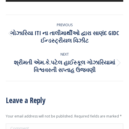
Album
PREVIOUS
navigation
ગોઝારિયા ITI ના તાલીમાર્થીઓ દ્વારા સાણંદ GIDC
Previous
ઈન્ડસ્ટ્રીયલ વિઝીટ
album:
NEXT
શ્રીમતી એમ.કે.પટેલ હાઈસ્કૂલ ગોઝારિયામાં
Next
વિશ્વવસ્તી સપ્તાહ ઉજવણી
album:
Leave a Reply
Your email address will not be published. Required fields are marked
*
Comment