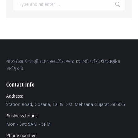
Search:
ગોઝારીયા કેળવણી મંડળ સંચાલિત અષ્ટ દશાબ્દી પર્વની ઉજવણીના
કાર્યક્રમો
Contact Info
Address:
Station Road, Gozaria, Ta. & Dist: Mehsana Gujarat 382825
Business hours:
Mon - Sat: 9AM - 5PM
Phone number: