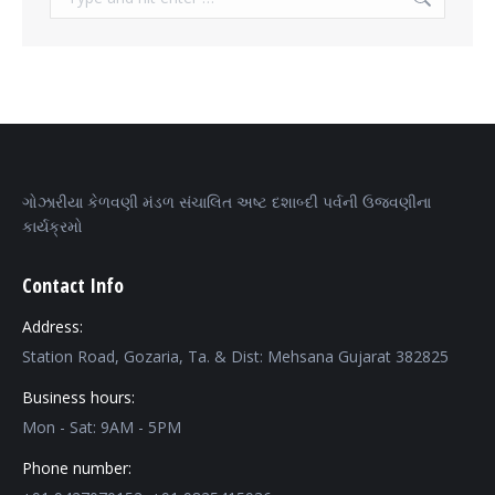
ગોઝારીયા કેળવણી મંડળ સંચાલિત અષ્ટ દશાબ્દી પર્વની ઉજવણીના
કાર્યક્રમો
Contact Info
Address:
Station Road, Gozaria, Ta. & Dist: Mehsana Gujarat 382825
Business hours:
Mon - Sat: 9AM - 5PM
Phone number: