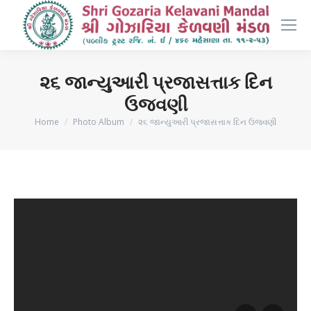
૨૬ જાન્યુઆરી પ્રજાસત્તાક દિન
ઉજવણી
You are here:
Home
Photo Album
૨૬ જાન્યુઆરી પ્રજાસત્તાક દિન ઉજવણી