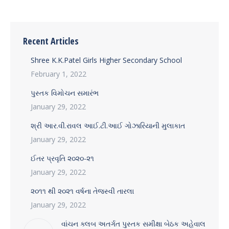
Recent Articles
Shree K.K.Patel Girls Higher Secondary School
February 1, 2022
પુસ્તક વિમોચન સમારંભ
January 29, 2022
શ્રી આર.વી.રાવલ આઈ.ટી.આઈ ગોઝારિયાની મુલાકાત
January 29, 2022
ઈતર પ્રવૃતિ ૨૦૨૦-૨૧
January 29, 2022
૨૦૧૧ થી ૨૦૨૧ વર્ષના તેજસ્વી તારલા
January 29, 2022
વાંચન ક્લબ અતર્ગત પુસ્તક સમીક્ષા બેઠક અહેવાલ