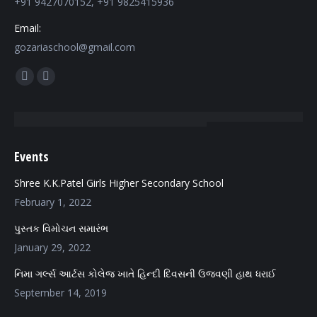
+91 9427070152, +91 9825415936
Email:
gozariaschool@gmail.com
Find us on:
Facebook
Mail
page
page
opens
opens
in
in
Events
new
new
window
window
Shree K.K.Patel Girls Higher Secondary School
February 1, 2022
પુસ્તક વિમોચન સમારંભ
January 29, 2022
નિમા ગર્લ્સ આર્ટસ કોલેજ ખાતે હિન્દી દિવસની ઉજવણી હાથ ધરાઈ
September 14, 2019