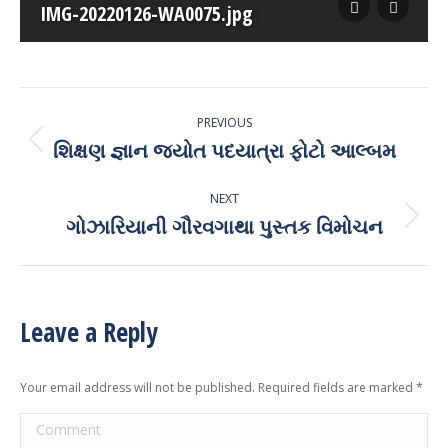
IMG-20220126-WA0075.jpg
Album
PREVIOUS
navigation
શિક્ષણ જ્ઞાન જ્યોત પદયાત્રા ફોટો આલ્બમ
Previous
album:
NEXT
ગોઝારિયાની ગૌરવગાથા પુસ્તક વિમોચન
Next
album:
Leave a Reply
Your email address will not be published. Required fields are marked
*
Comment