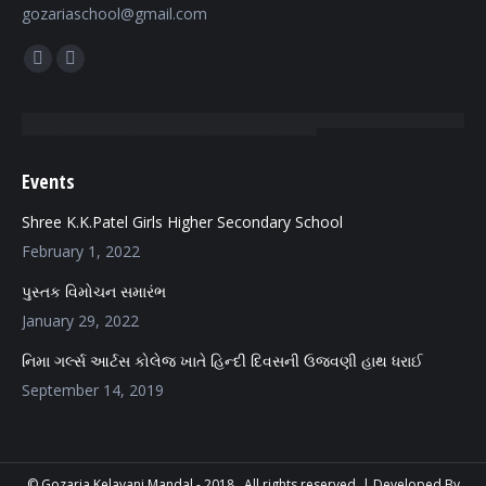
gozariaschool@gmail.com
Find us on:
Facebook
Mail
page
page
opens
opens
in
in
Events
new
new
window
window
Shree K.K.Patel Girls Higher Secondary School
February 1, 2022
પુસ્તક વિમોચન સમારંભ
January 29, 2022
નિમા ગર્લ્સ આર્ટસ કોલેજ ખાતે હિન્દી દિવસની ઉજવણી હાથ ધરાઈ
September 14, 2019
© Gozaria Kelavani Mandal - 2018 . All rights reserved. |
Developed By