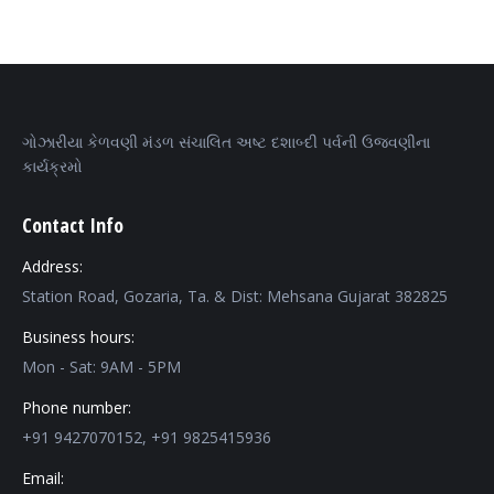
ગોઝારીયા કેળવણી મંડળ સંચાલિત અષ્ટ દશાબ્દી પર્વની ઉજવણીના
કાર્યક્રમો
Contact Info
Address:
Station Road, Gozaria, Ta. & Dist: Mehsana Gujarat 382825
Business hours:
Mon - Sat: 9AM - 5PM
Phone number:
+91 9427070152, +91 9825415936
Email: