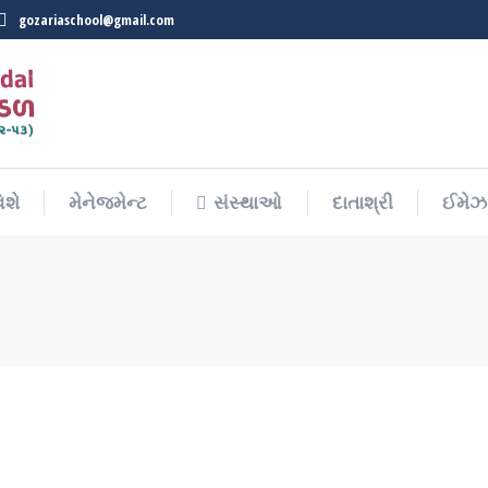
gozariaschool@gmail.com
િશે
મેનેજમેન્ટ
સંસ્થાઓ
દાતાશ્રી
ઈમેઝ 
િશે
મેનેજમેન્ટ
સંસ્થાઓ
દાતાશ્રી
ઈમેઝ 