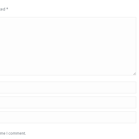
rked
*
time I comment.