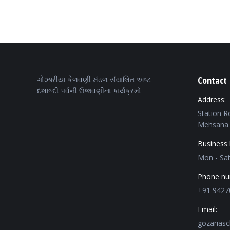
Contact 
ગોઝારીયા કેળવણી મંડળ સંચાલિત અષ્ટ
દશાબ્દી પર્વની ઉજવણીના કાર્યક્રમો
Address:
Station R
Mehsana 
Business 
Mon - Sa
Phone nu
+91 9427
Email:
gozarias