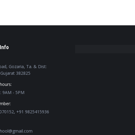
Info
oad, Gozaria, Ta. & Dist:
Gujarat 382825
hours:
t: 9AM - 5PM
mber:
070152, +91 9825415936
chool@gmail.com