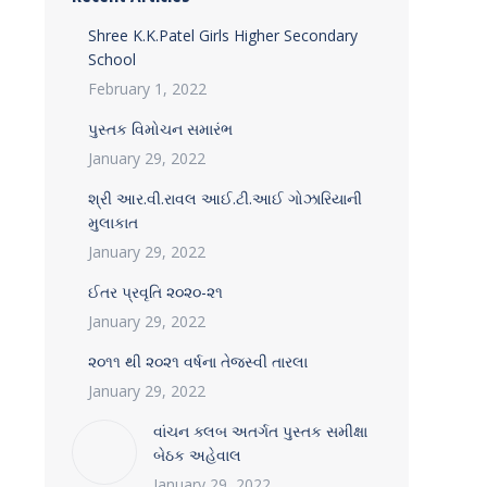
Shree K.K.Patel Girls Higher Secondary
School
February 1, 2022
પુસ્તક વિમોચન સમારંભ
January 29, 2022
શ્રી આર.વી.રાવલ આઈ.ટી.આઈ ગોઝારિયાની
મુલાકાત
January 29, 2022
ઈતર પ્રવૃતિ ૨૦૨૦-૨૧
January 29, 2022
૨૦૧૧ થી ૨૦૨૧ વર્ષના તેજસ્વી તારલા
January 29, 2022
વાંચન ક્લબ અતર્ગત પુસ્તક સમીક્ષા
બેઠક અહેવાલ
January 29, 2022