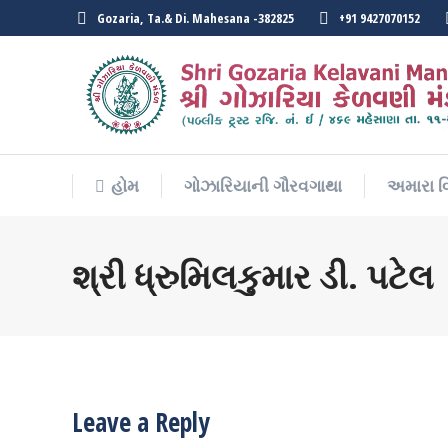
Gozaria, Ta.& Di. Mahesana -382825
+91 9427070152
હોમ
ગોઝારિયાની ગૌરવગાથા
અમારા વ
હોમ
ગોઝારિયાની ગૌરવગાથા
અમારા વ
શ્રી ધ્રુમિલકુમાર ડી. પટેલ
Leave a Reply