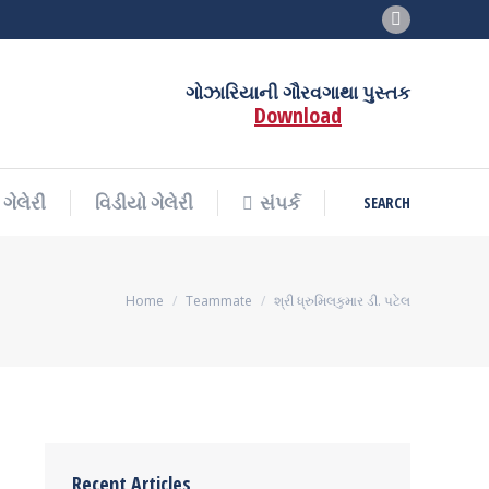
Facebook
SEARCH
ગેલેરી
વિડીયો ગેલેરી
સંપર્ક
Search:
page
opens
ગોઝારિયાની ગૌરવગાથા પુસ્તક
Download
in
new
window
SEARCH
ગેલેરી
વિડીયો ગેલેરી
સંપર્ક
Search:
You are here:
Home
Teammate
શ્રી ધ્રુમિલકુમાર ડી. પટેલ
Recent Articles