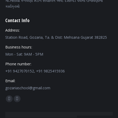
ગોઝારીયા કેળવણી મંડળ સંચાલિત અષ્ટ દશાબ્દી પર્વની ઉજવણીના
કાર્યક્રમો
Contact Info
Address:
Station Road, Gozaria, Ta. & Dist: Mehsana Gujarat 382825
Business hours:
Mon - Sat: 9AM - 5PM
Phone number:
+91 9427070152, +91 9825415936
Email:
gozariaschool@gmail.com
Find us on:
Facebook
Mail
page
page
opens
opens