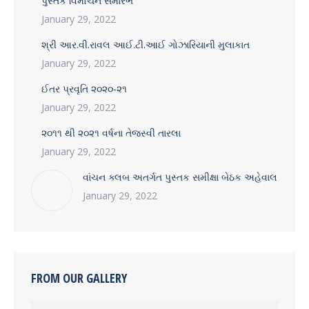
પુસ્તક વિમોચન સમારંભ
January 29, 2022
શ્રી આર.વી.રાવલ આઈ.ટી.આઈ ગોઝારિયાની મુલાકાત
January 29, 2022
ઈતર પ્રવૃતિ ૨૦૨૦-૨૧
January 29, 2022
૨૦૧૧ થી ૨૦૨૧ વર્ષના તેજસ્વી તારલા
January 29, 2022
વાંચન ક્લબ અતર્ગત પુસ્તક સમીક્ષા બેઠક અહેવાલ
January 29, 2022
FROM OUR GALLERY