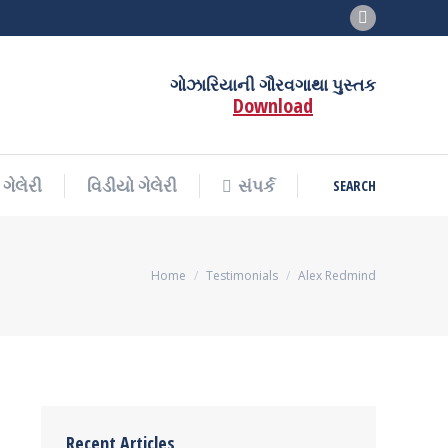
Facebook
SEARCH
ગેલેરી
વિડીયો ગેલેરી
સંપર્ક
Search:
page
opens
ગોઝારિયાની ગૌરવગાથા પુસ્તક
Download
in
new
window
SEARCH
ગેલેરી
વિડીયો ગેલેરી
સંપર્ક
Search:
You are here:
Home
Testimonials
Alex Redmind
Recent Articles