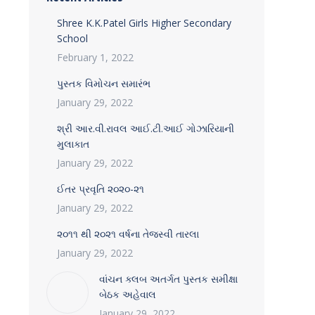
Shree K.K.Patel Girls Higher Secondary
School
February 1, 2022
પુસ્તક વિમોચન સમારંભ
January 29, 2022
શ્રી આર.વી.રાવલ આઈ.ટી.આઈ ગોઝારિયાની
મુલાકાત
January 29, 2022
ઈતર પ્રવૃતિ ૨૦૨૦-૨૧
January 29, 2022
૨૦૧૧ થી ૨૦૨૧ વર્ષના તેજસ્વી તારલા
January 29, 2022
વાંચન ક્લબ અતર્ગત પુસ્તક સમીક્ષા
બેઠક અહેવાલ
January 29, 2022