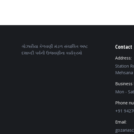
Contact 
ગોઝારીયા કેળવણી મંડળ સંચાલિત અષ્ટ
દશાબ્દી પર્વની ઉજવણીના કાર્યક્રમો
Address:
Station R
Mehsana 
Business 
Mon - Sa
Phone nu
+91 9427
Email:
gozarias