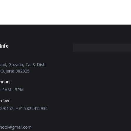
Info
oad, Gozaria, Ta. & Dist:
Gujarat 382825
hours:
t: 9AM - 5PM
mber:
070152, +91 9825415936
chool@gmail.com