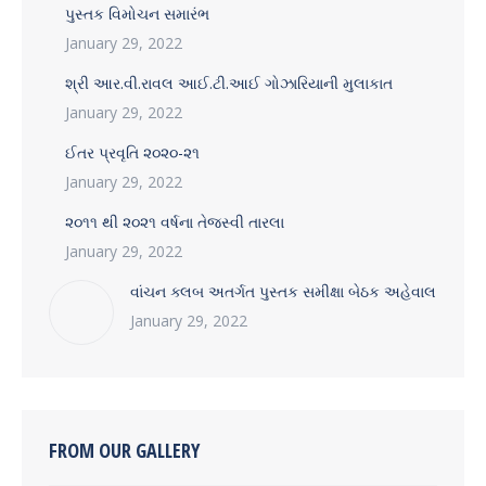
પુસ્તક વિમોચન સમારંભ
January 29, 2022
શ્રી આર.વી.રાવલ આઈ.ટી.આઈ ગોઝારિયાની મુલાકાત
January 29, 2022
ઈતર પ્રવૃતિ ૨૦૨૦-૨૧
January 29, 2022
૨૦૧૧ થી ૨૦૨૧ વર્ષના તેજસ્વી તારલા
January 29, 2022
વાંચન ક્લબ અતર્ગત પુસ્તક સમીક્ષા બેઠક અહેવાલ
January 29, 2022
FROM OUR GALLERY