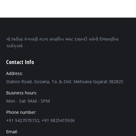
ગોઝારીયા કેળવણી મંડળ સંચાલિત અષ્ટ દશાબ્દી પર્વની ઉજવણીના
કાર્યક્રમો
Contact Info
Address:
Station Road, Gozaria, Ta. & Dist: Mehsana Gujarat 382825
Business hours:
Mon - Sat: 9AM - 5PM
Phone number:
+91 9427070152, +91 9825415936
Email: