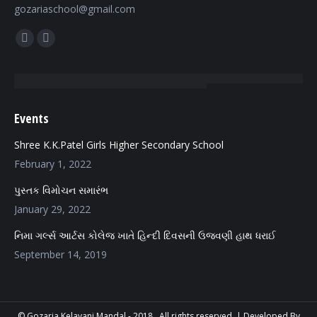
gozariaschool@gmail.com
Find us on:
Facebook
Mail
page
page
opens
opens
in
in
Events
new
new
window
window
Shree K.K.Patel Girls Higher Secondary School
February 1, 2022
પુસ્તક વિમોચન સમારંભ
January 29, 2022
નિમા ગર્લ્સ આર્ટસ કોલેજ ખાતે હિન્દી દિવસની ઉજવણી હાથ ધરાઈ
September 14, 2019
© Gozaria Kelavani Mandal - 2018 . All rights reserved. |
Developed By