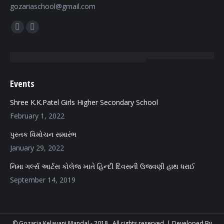
gozariaschool@gmail.com
Find us on:
Facebook
Mail
page
page
opens
opens
in
in
Events
new
new
window
window
Shree K.K.Patel Girls Higher Secondary School
February 1, 2022
પુસ્તક વિમોચન સમારંભ
January 29, 2022
નિમા ગર્લ્સ આર્ટસ કોલેજ ખાતે હિન્દી દિવસની ઉજવણી હાથ ધરાઈ
September 14, 2019
© Gozaria Kelavani Mandal - 2018 . All rights reserved. |
Developed By