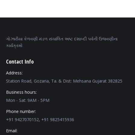
ગોઝારીયા કેળવણી મંડળ સંચાલિત અષ્ટ દશાબ્દી પર્વની ઉજવણીના
કાર્યક્રમો
Contact Info
Address:
Station Road, Gozaria, Ta. & Dist: Mehsana Gujarat 382825
Business hours:
Mon - Sat: 9AM - 5PM
Phone number:
+91 9427070152, +91 9825415936
Email: