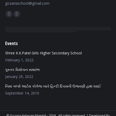
gozariaschool@gmail.com
Find us on:
Facebook
Mail
page
page
opens
opens
in
in
Events
new
new
window
window
Shree K.K.Patel Girls Higher Secondary School
February 1, 2022
પુસ્તક વિમોચન સમારંભ
January 29, 2022
નિમા ગર્લ્સ આર્ટસ કોલેજ ખાતે હિન્દી દિવસની ઉજવણી હાથ ધરાઈ
September 14, 2019
© Gozaria Kelavani Mandal - 2018 . All rights reserved. |
Developed By