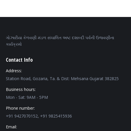
ગોઝારીયા કેળવણી મંડળ સંચાલિત અષ્ટ દશાબ્દી પર્વની ઉજવણીના
કાર્યક્રમો
Contact Info
Address:
Station Road, Gozaria, Ta. & Dist: Mehsana Gujarat 382825
Business hours:
Mon - Sat: 9AM - 5PM
Phone number:
+91 9427070152, +91 9825415936
Email: