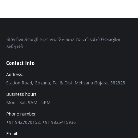
ગોઝારીયા કેળવણી મંડળ સંચાલિત અષ્ટ દશાબ્દી પર્વની ઉજવણીના
કાર્યક્રમો
Contact Info
Address:
Station Road, Gozaria, Ta. & Dist: Mehsana Gujarat 382825
Business hours:
Mon - Sat: 9AM - 5PM
Phone number:
+91 9427070152, +91 9825415936
Email: