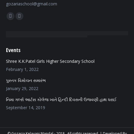
gozariaschool@gmail.com
Find us on:
Facebook
Mail
page
page
opens
opens
in
in
Events
new
new
window
window
Shree K.K.Patel Girls Higher Secondary School
February 1, 2022
પુસ્તક વિમોચન સમારંભ
January 29, 2022
નિમા ગર્લ્સ આર્ટસ કોલેજ ખાતે હિન્દી દિવસની ઉજવણી હાથ ધરાઈ
September 14, 2019
© Gozaria Kelavani Mandal - 2018 . All rights reserved. |
Developed By