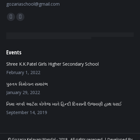
gozariaschool@gmail.com
Find us on:
Facebook
Mail
page
page
opens
opens
in
in
Events
new
new
window
window
Shree K.K.Patel Girls Higher Secondary School
February 1, 2022
પુસ્તક વિમોચન સમારંભ
January 29, 2022
નિમા ગર્લ્સ આર્ટસ કોલેજ ખાતે હિન્દી દિવસની ઉજવણી હાથ ધરાઈ
September 14, 2019
© Gozaria Kelavani Mandal - 2018 . All rights reserved. |
Developed By