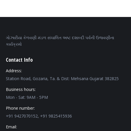
ગોઝારીયા કેળવણી મંડળ સંચાલિત અષ્ટ દશાબ્દી પર્વની ઉજવણીના
કાર્યક્રમો
Contact Info
Address:
Station Road, Gozaria, Ta. & Dist: Mehsana Gujarat 382825
Business hours:
Mon - Sat: 9AM - 5PM
Phone number:
+91 9427070152, +91 9825415936
Email: