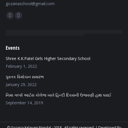
gozariaschool@gmail.com
Find us on:
Facebook
Mail
page
page
opens
opens
in
in
Events
new
new
window
window
Shree K.K.Patel Girls Higher Secondary School
February 1, 2022
પુસ્તક વિમોચન સમારંભ
January 29, 2022
નિમા ગર્લ્સ આર્ટસ કોલેજ ખાતે હિન્દી દિવસની ઉજવણી હાથ ધરાઈ
September 14, 2019
© Gozaria Kelavani Mandal - 2018 . All rights reserved. |
Developed By