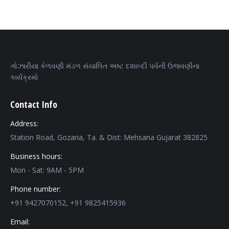
ગોઝારીયા કેળવણી મંડળ સંચાલિત અષ્ટ દશાબ્દી પર્વની ઉજવણીના
કાર્યક્રમો
Contact Info
Address:
Station Road, Gozaria, Ta. & Dist: Mehsana Gujarat 382825
Business hours:
Mon - Sat: 9AM - 5PM
Phone number:
+91 9427070152, +91 9825415936
Email: