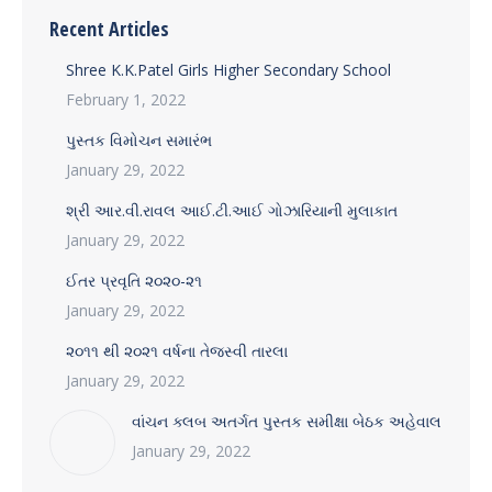
Recent Articles
Shree K.K.Patel Girls Higher Secondary School
February 1, 2022
પુસ્તક વિમોચન સમારંભ
January 29, 2022
શ્રી આર.વી.રાવલ આઈ.ટી.આઈ ગોઝારિયાની મુલાકાત
January 29, 2022
ઈતર પ્રવૃતિ ૨૦૨૦-૨૧
January 29, 2022
૨૦૧૧ થી ૨૦૨૧ વર્ષના તેજસ્વી તારલા
January 29, 2022
વાંચન ક્લબ અતર્ગત પુસ્તક સમીક્ષા બેઠક અહેવાલ
January 29, 2022