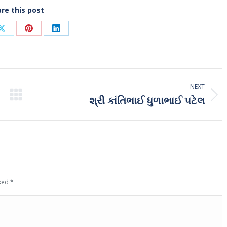
re this post
Share
Share
Share
on
on
on
ook
X
Pinterest
LinkedIn
NEXT
શ્રી કાંતિભાઈ ધુળાભાઈ પટેલ
Next
post:
rked
*