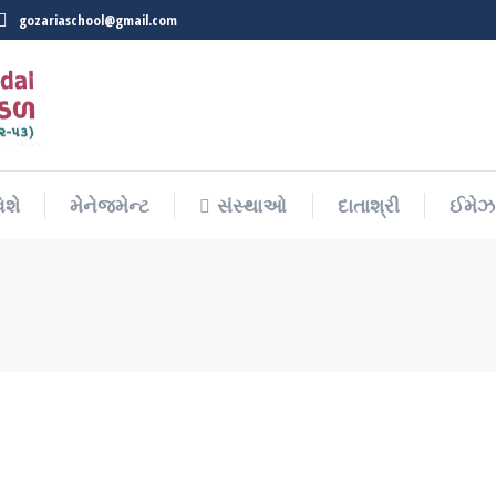
gozariaschool@gmail.com
િશે
મેનેજમેન્ટ
સંસ્થાઓ
દાતાશ્રી
ઈમેઝ 
િશે
મેનેજમેન્ટ
સંસ્થાઓ
દાતાશ્રી
ઈમેઝ 