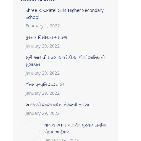
Shree K.K.Patel Girls Higher Secondary
School
February 1, 2022
પુસ્તક વિમોચન સમારંભ
January 29, 2022
શ્રી આર.વી.રાવલ આઈ.ટી.આઈ ગોઝારિયાની
મુલાકાત
January 29, 2022
ઈતર પ્રવૃતિ ૨૦૨૦-૨૧
January 29, 2022
૨૦૧૧ થી ૨૦૨૧ વર્ષના તેજસ્વી તારલા
January 29, 2022
વાંચન ક્લબ અતર્ગત પુસ્તક સમીક્ષા
બેઠક અહેવાલ
January 29, 2022