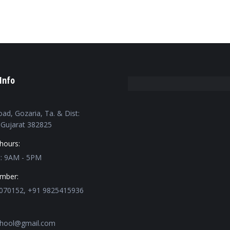
Info
oad, Gozaria, Ta. & Dist:
Gujarat 382825
hours:
t: 9AM - 5PM
mber:
070152, +91 9825415936
chool@gmail.com