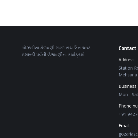
Contact 
ગોઝારીયા કેળવણી મંડળ સંચાલિત અષ્ટ
દશાબ્દી પર્વની ઉજવણીના કાર્યક્રમો
Address:
Station R
Mehsana 
Business 
Mon - Sa
Phone nu
+91 9427
Email:
gozarias