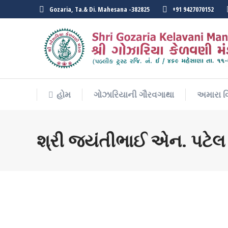
Gozaria, Ta.& Di. Mahesana -382825
+91 9427070152
હોમ
ગોઝારિયાની ગૌરવગાથા
અમારા વ
હોમ
ગોઝારિયાની ગૌરવગાથા
અમારા વ
શ્રી જયંતીભાઈ એન. પટેલ