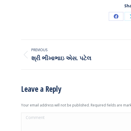
Sha
Share
on
Faceb
Post
PREVIOUS
navigation
શ્રી ભીખાભાઇ એસ. પટેલ
Previous
post:
Leave a Reply
Your email address will not be published. Required fields are ma
Comment