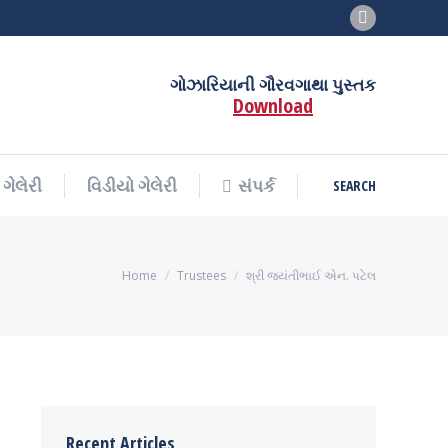
Facebook
SEARCH
ગેલેરી
વિડીયો ગેલેરી
સંપર્ક
Search:
page
opens
ગોઝારિયાની ગૌરવગાથા પુસ્તક
Download
in
new
window
SEARCH
ગેલેરી
વિડીયો ગેલેરી
સંપર્ક
Search:
You are here:
Home
Trustees
શ્રી જયંતીભાઈ એન. પટેલ
Recent Articles