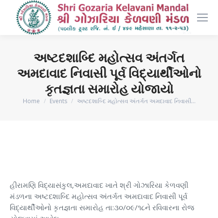
અષ્ટદશાબ્દિ મહોત્સવ અંતર્ગત
અમદાવાદ નિવાસી પૂર્વ વિદ્યાર્થીઓનો
કૃતજ્ઞતા સમારોહ યોજાયો
You are here:
Home
Events
અષ્ટદશાબ્દિ મહોત્સવ અંતર્ગત અમદાવાદ નિવાસી…
હીરામણિ વિદ્યાસંકુલ,અમદાવાદ ખાતે શ્રી ગોઝારિયા કેળવણી
મંડળના અષ્ટદશાબ્દિ મહોત્સવ અંતર્ગત અમદાવાદ નિવાસી પૂર્વ
વિદ્યાર્થીઓનો કૃતજ્ઞતા સમારોહ તા:૩૦/૦૯/૧૮ને રવિવારના રોજ