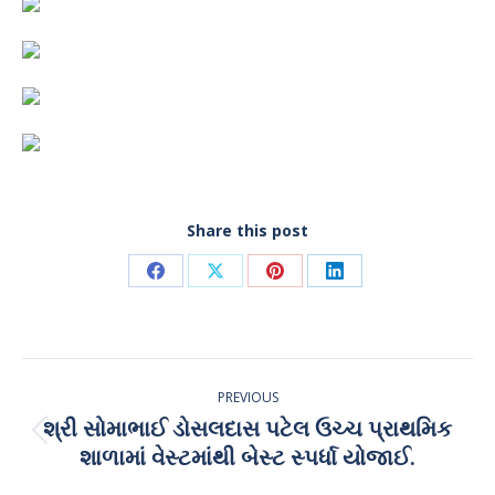
Share this post
Share
Share
Share
Share
on
on
on
on
Facebook
X
Pinterest
LinkedIn
Post
PREVIOUS
navigation
શ્રી સોમાભાઈ ડોસલદાસ પટેલ ઉચ્ચ પ્રાથમિક
Previous
શાળામાં વેસ્ટમાંથી બેસ્ટ સ્પર્ધા યોજાઈ.
post: