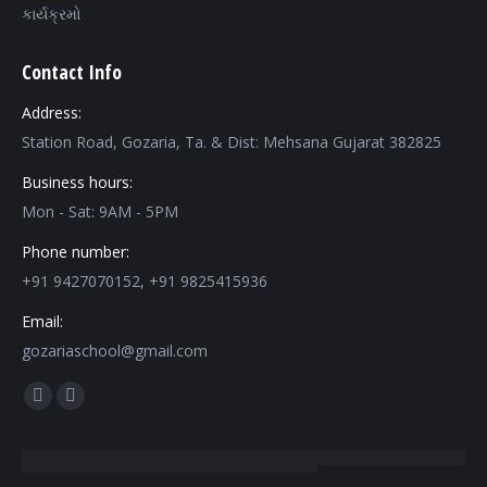
કાર્યક્રમો
Contact Info
Address:
Station Road, Gozaria, Ta. & Dist: Mehsana Gujarat 382825
Business hours:
Mon - Sat: 9AM - 5PM
Phone number:
+91 9427070152, +91 9825415936
Email:
gozariaschool@gmail.com
Find us on:
Facebook
Mail
page
page
opens
opens