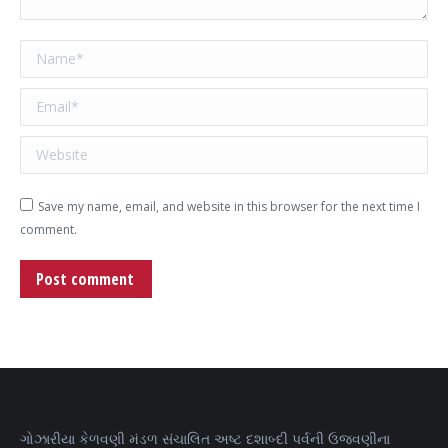
Name *
Email *
Website
Save my name, email, and website in this browser for the next time I
comment.
Post comment
ગોઝારીયા કેળવણી મંડળ સંચાલિત અષ્ટ દશાબ્દી પર્વની ઉજવણીના