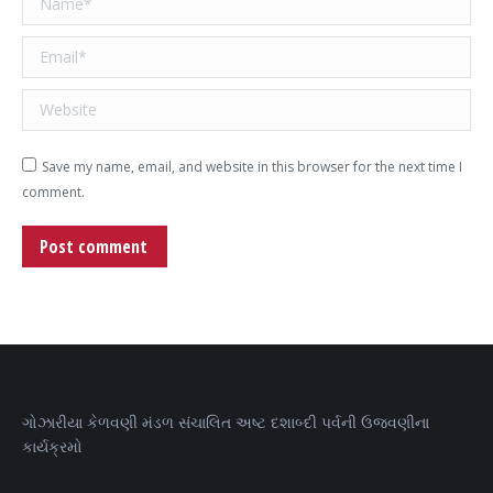
Email *
Website
Save my name, email, and website in this browser for the next time I
comment.
Post comment
ગોઝારીયા કેળવણી મંડળ સંચાલિત અષ્ટ દશાબ્દી પર્વની ઉજવણીના
કાર્યક્રમો