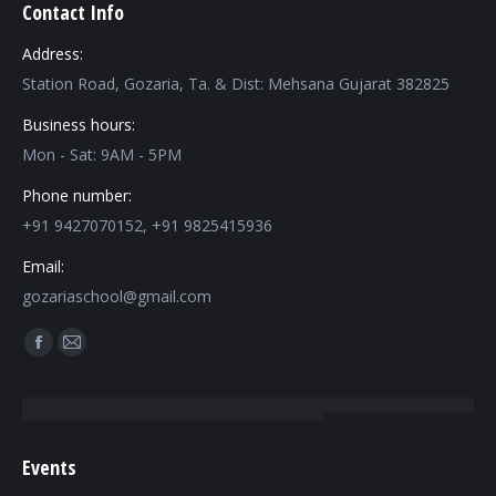
Contact Info
Address:
Station Road, Gozaria, Ta. & Dist: Mehsana Gujarat 382825
Business hours:
Mon - Sat: 9AM - 5PM
Phone number:
+91 9427070152, +91 9825415936
Email:
gozariaschool@gmail.com
Find us on:
Facebook
Mail
page
page
opens
opens
in
in
Events
new
new