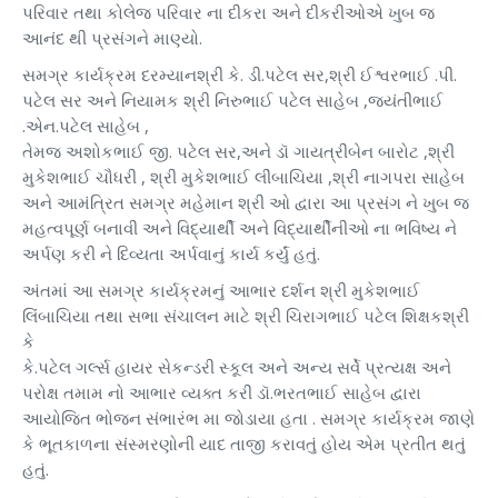
પરિવાર તથા કોલેજ પરિવાર ના દીકરા અને દીકરીઓએ ખુબ જ
આનંદ થી પ્રસંગને માણ્યો.
સમગ્ર કાર્યક્રમ દરમ્યાનશ્રી કે. ડી.પટેલ સર,શ્રી ઈશ્વરભાઈ .પી.
પટેલ સર અને નિયામક શ્રી નિરુભાઈ પટેલ સાહેબ ,જયંતીભાઈ
.એન.પટેલ સાહેબ ,
તેમજ અશોકભાઈ જી. પટેલ સર,અને ડૉ ગાયત્રીબેન બારોટ ,શ્રી
મુકેશભાઈ ચૌધરી , શ્રી મુકેશભાઈ લીંબાચિયા ,શ્રી નાગપરા સાહેબ
અને આમંત્રિત સમગ્ર મહેમાન શ્રી ઓ દ્વારા આ પ્રસંગ ને ખુબ જ
મહત્વપૂર્ણ બનાવી અને વિદ્યાર્થી અને વિદ્યાર્થીનીઓ ના ભવિષ્ય ને
અર્પણ કરી ને દિવ્યતા અર્પવાનું કાર્ય કર્યું હતું.
અંતમાં આ સમગ્ર કાર્યક્રમનું આભાર દર્શન શ્રી મુકેશભાઈ
લિંબાચિયા તથા સભા સંચાલન માટે શ્રી ચિરાગભાઈ પટેલ શિક્ષકશ્રી
કે
કે.પટેલ ગર્લ્સ હાયર સેકન્ડરી સ્કૂલ અને અન્ય સર્વે પ્રત્યક્ષ અને
પરોક્ષ તમામ નો આભાર વ્યક્ત કરી ડૉ.ભરતભાઈ સાહેબ દ્વારા
આયોજિત ભોજન સંભારંભ મા જોડાયા હતા . સમગ્ર કાર્યક્રમ જાણે
કે ભૂતકાળના સંસ્મરણોની યાદ તાજી કરાવતું હોય એમ પ્રતીત થતું
હતું.