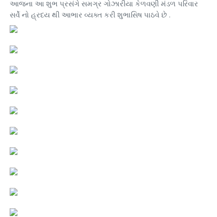
આજના આ શુભ પ્રસંગે સમગ્ર ગોઝારીયા કેળવણી મંડળ પરિવાર
સર્વે નો હ્રદય થી આભાર વ્યક્ત કરી શુભાસિષ પાઠવે છે .