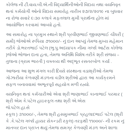
કોલેજ ની ટી.વાય.બી.એ.ની વિદ્યાર્થિનીઓની વિદાય તથા વયનિવૃત
થતાં કર્મયોગી ઓનો વિદાય સમારોહ તારીખ ૨૭/૨/૨૦૧૯ ના બુધવાર
ના રોજ સવારે ૯:૩૦ કલાકે મફતલાલ મુખી પ્રાર્થના હોલ માં
આયોજિત કરવામાં આવ્યો હતો.
આ સમારોહ ના પ્રમુખ સ્થાને શ્રી પ્રવીણભાઈ જીવણભાઈ ચૌધરી (
સમૌ) જેઓએ રૂપિયા ૭૧૦૦૦/- નું દાન આપ્યું તેમજ મુખ્ય મહેમાન
તરીકે ડો.ભરતભાઈ પટેલ (ભુ.પુ.અધ્યાપક નીમા ગર્લ્સ આર્ટસ કોલેજ
)જેઓ ભોજન દાતા હતા, તેમજ અતિથિ વિશેષ તરીકે શ્રી સંજય –
તુલાના (ગ્રામ ભારતી ) વક્તવ્ય થી અદ્ભૂત રસતરબોળ કર્યા .
આજના આ શુભ મંગલ કારી દિવસે સંસ્થાના વડાશ્રીઓ તેમજ
ગોઝારીયા કેળવણી મંડળના વડીલ શ્રીઓ દ્વારા આ કાર્યક્રમને
સફળ બનાવવામાં અભૂતપૂર્વ સહયોગ મળી રહ્યો.
વયનિવૃત થતાં કર્મચારીઓ એવા શ્રી ભાણાભાઈ કાનાભાઈ પરમાર (
શ્રી એમ કે.પટેલ હાઇસ્કૂલ તથા શ્રી એ.એસ
જે.પટેલ હા.સે
સ્કૂલ ) ૩૧૦૦૦/-, તેમજ શ્રી હસમુખભાઈ પ્રહલાદભાઈ પટેલ (શ્રી
કે .કે.પટેલ ગર્લ્સ હાયર સેકન્ડરી સ્કુલ) તરફથી ૧૧૦૦૦/- ની રકમ નું
માતબર દાન પ્રાપ્ત થયું તેમજ સમગ્ર કેળવણી મંડળ અને શાળા