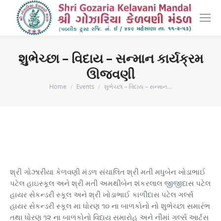
શુભેચ્છા – વિદાય – સન્માન કાર્યક્રમ
ઊજવણી
You are here:
Home
Events
શુભેચ્છા – વિદાય – સન્માન…
શ્રી ગોઝારીયા કેળવણી મંડળ સંચાલિત શ્રી મતી મધુબેન ખોડાભાઈ
પટેલ હાઇસ્કૂલ અને શ્રી મતી અમથીબેન શંકરલાલ જીજીદાસ પટેલ
હાયર સેકન્ડરી સ્કૂલ અને શ્રી ખોડાભાઈ કાળીદાસ પટેલ ગર્લ્સ
હાયર સેકન્ડરી સ્કૂલ મા ધોરણ ૧૦ ના બાળકોનો નો શુભેચ્છા સમારંભ
તથા ધોરણ ૧૨ ના બાળકોનો વિદાય સમારોહ અને નીમાં ગર્લ્સ આર્ટસ