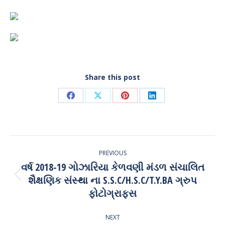
Share this post
Share
Share
Share
Share
on
on
on
on
Facebook
X
Pinterest
LinkedIn
Post
PREVIOUS
navigation
વર્ષ 2018-19 ગોઝારિયા કેળવણી મંડળ સંચાલિત
શૈક્ષણિક સંસ્થા ના S.S.C/H.S.C/T.Y.BA ગ્રુપ
Previous
post:
ફોટોગ્રાફ્સ
NEXT