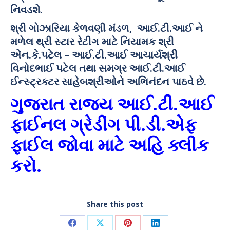
નિવડશે.
શ્રી ગોઝારિયા કેળવણી મંડળ, આઈ.ટી.આઈ ને
મળેલ થ્રી સ્ટાર રેટીગ માટે નિયામક શ્રી
એન.કે.પટેલ – આઈ.ટી.આઈ આચાર્યશ્રી
વિનોદભાઈ પટેલ તથા સમગ્ર આઈ.ટી.આઈ
ઈન્સ્ટ્રક્ટર સાહેબશ્રીઓને અભિનંદન પાઠવે છે.
ગુજરાત રાજ્ય આઈ.ટી.આઈ
ફાઈનલ ગ્રેડીંગ પી.ડી.એફ
ફાઈલ જોવા માટે અહિ ક્લીક
કરો.
Share this post
Share
Share
Share
Share