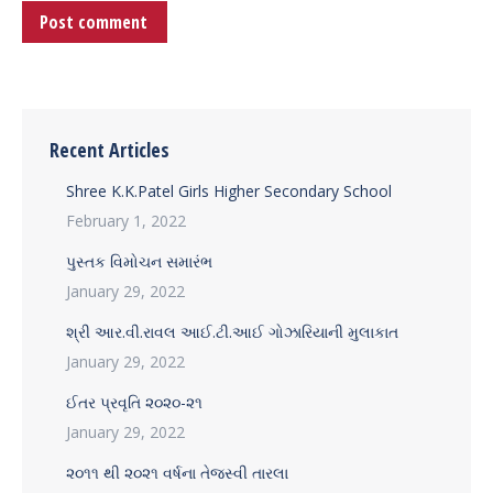
Post comment
Recent Articles
Shree K.K.Patel Girls Higher Secondary School
February 1, 2022
પુસ્તક વિમોચન સમારંભ
January 29, 2022
શ્રી આર.વી.રાવલ આઈ.ટી.આઈ ગોઝારિયાની મુલાકાત
January 29, 2022
ઈતર પ્રવૃતિ ૨૦૨૦-૨૧
January 29, 2022
૨૦૧૧ થી ૨૦૨૧ વર્ષના તેજસ્વી તારલા