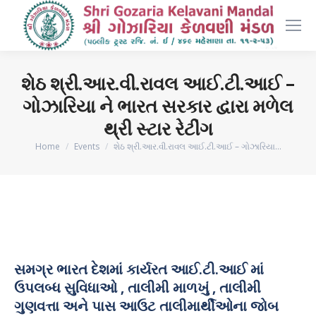
શેઠ શ્રી.આર.વી.રાવલ આઈ.ટી.આઈ –
ગોઝારિયા ને ભારત સરકાર દ્વારા મળેલ
થ્રી સ્ટાર રેટીંગ
You are here:
Home
Events
શેઠ શ્રી.આર.વી.રાવલ આઈ.ટી.આઈ – ગોઝારિયા…
સમગ્ર ભારત દેશમાં કાર્યરત આઈ.ટી.આઈ માં
ઉપલબ્ધ સુવિધાઓ , તાલીમી માળખું , તાલીમી
ગુણવત્તા અને પાસ આઉટ તાલીમાર્થીઓના જોબ