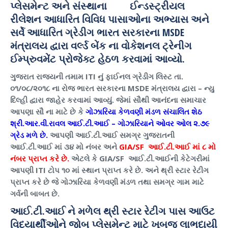
પ્લેસમેન્ટ અને સંસ્થાના ઈન્ડસ્ટ્રીયલ
રીલેશન આધારિત વિવિધ પાસાઓના અભ્યાસ અને
સર્વે આધારિત ગ્રેડીગ ભારત સરકારના
MSDE
મંત્રાલય દ્વારા વર્લ્ડ બેંક ના વોકેશનલ ટ્રેનીગ
ઈમ્પ્રુવમેંટ પ્રોજેક્ટ હેઠળ કરવામાં આવ્યો.
ગુજરાત રાજ્યની તમામ
ITI
નું ફાઈનલ ગ્રેડીગ લિસ્ટ તા.
૦૧/૦૮/૨૦૧૮ ના રોજ ભારત સરકારના
MSDE
મંત્રાલય દ્વારા – ન્યુ
દિલ્હી દ્વારા જાહેર કરવામાં આવ્યું. જેમાં સૌથી આનંદના સમાચાર
આપણા સૌ ના માટે છે કે
ગોઝારિયા કેળવણી મંડળ સંચાલિત શેઠ
શ્રી.આર.વી.રાવલ આઈ.ટી.આઈ – ગોઝારિયાને ઓવર ઓલ ૨.૭૯
ગ્રેડ મળે છે.
આપણી આઈ.ટી.આઈ સમગ્ર ગુજરાતની
આઈ.ટી.આઈ માં ૩૪ મો નંબર અને
GIA/SF
આઈ.ટી.આઈ માં ૮ મો
નંબર પ્રાપ્ત કરે છે.
એટલે કે
GIA/SF
આઈ.ટી.આઈની કેટેગરીમાં
આપણી
ITI
ટોપ ૧૦ માં સ્થાન પ્રાપ્ત કરે છે. અને થ્રી સ્ટાર રેટીગ
પ્રાપ્ત કરે છે જે ગોઝારિયા કેળવણી મંડળ તથા સમગ્ર ગામ માટે
ગર્વની બાબત છે.
આઈ.ટી.આઈ ને મળેલ થ્રી સ્ટાર રેટીગ પાસ આઉટ
વિદ્યાર્થીઓને જોબ પ્લેસમેન્ટ માટે ખૂબજ લાભદાયી