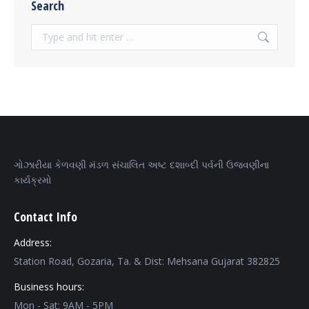
Search
Search:
ગોઝારીયા કેળવણી મંડળ સંચાલિત અષ્ટ દશાબ્દી પર્વની ઉજવણીના
કાર્યક્રમો
Contact Info
Address:
Station Road, Gozaria, Ta. & Dist: Mehsana Gujarat 382825
Business hours:
Mon - Sat: 9AM - 5PM