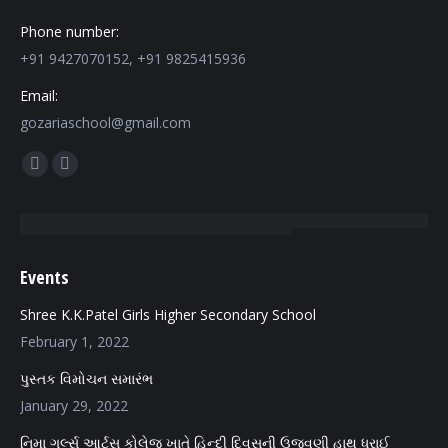
Phone number:
+91 9427070152, +91 9825415936
Email:
gozariaschool@gmail.com
Find us on:
Facebook
Mail
page
page
opens
opens
in
in
Events
new
new
window
window
Shree K.K.Patel Girls Higher Secondary School
February 1, 2022
પુસ્તક વિમોચન સમારંભ
January 29, 2022
નિમા ગર્લ્સ આર્ટસ કોલેજ ખાતે હિન્દી દિવસની ઉજવણી હાથ ધરાઈ