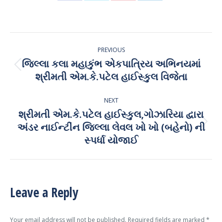
on
on
on
on
Facebook
X
Pinterest
LinkedIn
Post
PREVIOUS
navigation
જિલ્લા કલા મહાકુંભ એકપાત્રિય અભિનયમાં
Previous
શ્રીમતી એમ.કે.પટેલ હાઈસ્કુલ વિજેતા
post:
NEXT
શ્રીમતી એમ.કે.પટેલ હાઈસ્કુલ,ગોઝારિયા દ્વારા
અંડર નાઈન્ટીંન જિલ્લા લેવલ ખો ખો (બહેનો) ની
Next
post:
સ્પર્ધા યોજાઈ
Leave a Reply
Your email address will not be published. Required fields are marked
*