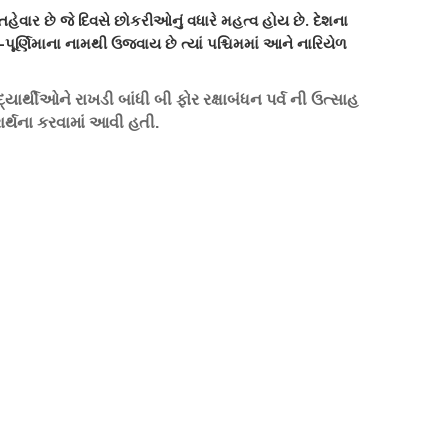
હેવાર છે જે દિવસે છોકરીઓનું વધારે મહત્વ હોય છે. દેશના
ૂર્ણિમાના નામથી ઉજવાય છે ત્યાં પશ્ચિમમાં આને નારિયેળ
ાર્થીઓને રાખડી બાંધી બી ફોર રક્ષાબંધન પર્વ ની ઉત્સાહ
રાર્થના કરવામાં આવી હતી.