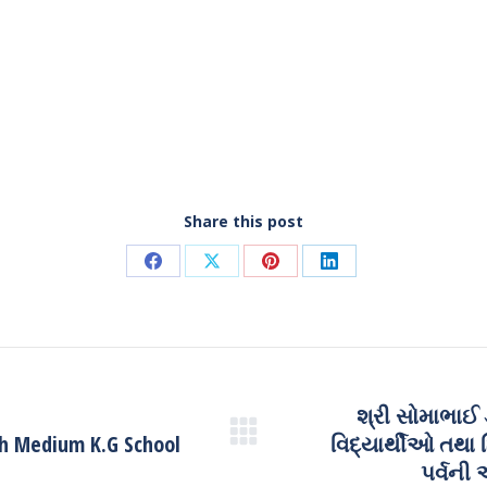
Share this post
Share
Share
Share
Share
on
on
on
on
Facebook
X
Pinterest
LinkedIn
શ્રી સોમાભાઈ
h Medium K.G School
વિદ્યાર્થીઓ તથા 
Next
post:
પર્વની