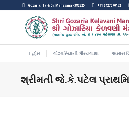
Gozaria, Ta.& Di. Mahesana -382825
+91 9427070152
હોમ
ગોઝારિયાની ગૌરવગાથા
અમારા વ
હોમ
ગોઝારિયાની ગૌરવગાથા
અમારા વ
શ્રીમતી જે.કે.પટેલ પ્રાથમ