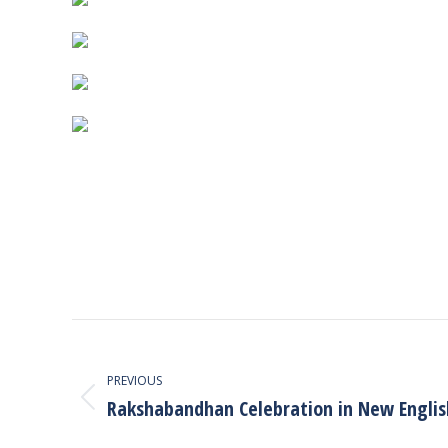
Post
navigation
PREVIOUS
Rakshabandhan Celebration in New Englis
Previous
post: