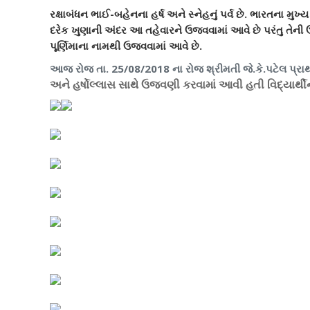
રક્ષાબંધન ભાઈ-બહેનના હર્ષ અને સ્નેહનું પર્વ છે. ભારતના મ
દરેક ખુણાની અંદર આ તહેવારને ઉજવવામાં આવે છે પરંતુ તેની 
પૂર્ણિમાના નામથી ઉજવવામાં આવે છે.
આજ રોજ તા. 25/08/2018 ના રોજ શ્રીમતી જે.કે.પટેલ પ્ર
અને હર્ષોલ્લાસ સાથે ઉજવણી કરવામાં આવી હતી વિદ્યાર્થીનીઓ