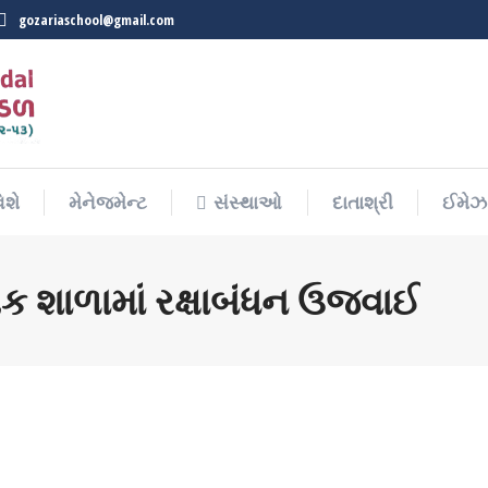
gozariaschool@gmail.com
િશે
મેનેજમેન્ટ
સંસ્થાઓ
દાતાશ્રી
ઈમેઝ 
િશે
મેનેજમેન્ટ
સંસ્થાઓ
દાતાશ્રી
ઈમેઝ 
િક શાળામાં રક્ષાબંધન ઉજવાઈ