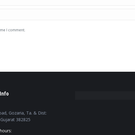
time I comment.
Info
oad, Gozaria, Ta. & Dist:
Gujarat 382825
hours: