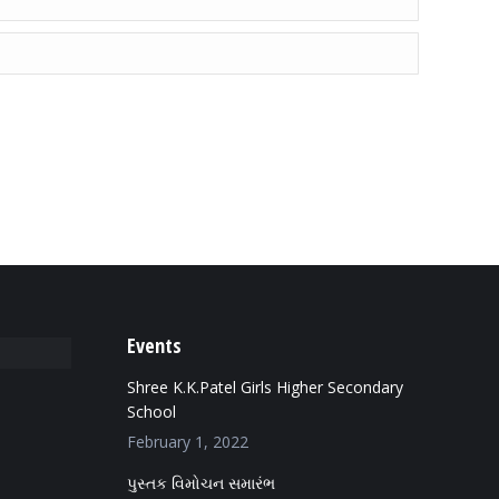
Events
Shree K.K.Patel Girls Higher Secondary
School
February 1, 2022
પુસ્તક વિમોચન સમારંભ