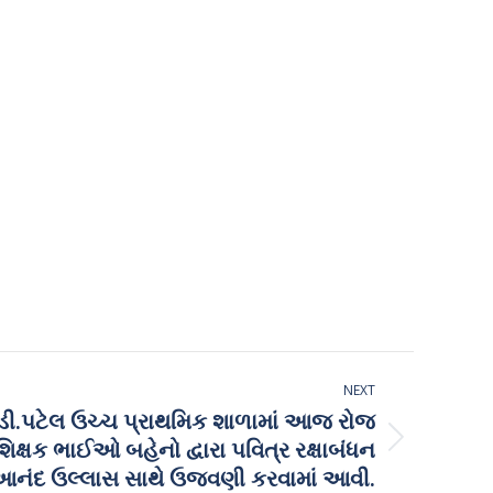
NEXT
 ડી.પટેલ ઉચ્ચ પ્રાથમિક શાળામાં આજ રોજ
શિક્ષક ભાઈઓ બહેનો દ્વારા પવિત્ર રક્ષાબંધન
 આનંદ ઉલ્લાસ સાથે ઉજવણી કરવામાં આવી.