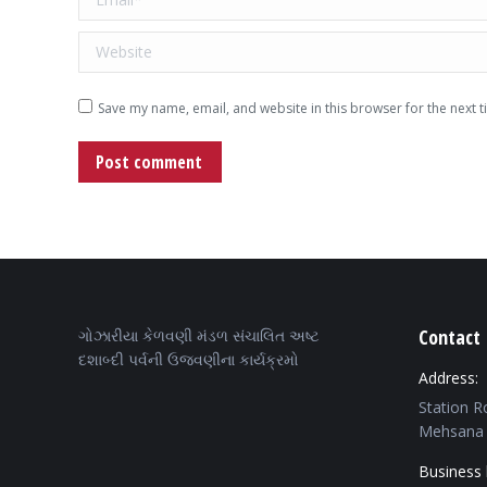
Website
Save my name, email, and website in this browser for the next 
Post comment
Contact 
ગોઝારીયા કેળવણી મંડળ સંચાલિત અષ્ટ
દશાબ્દી પર્વની ઉજવણીના કાર્યક્રમો
Address:
Station R
Mehsana 
Business 