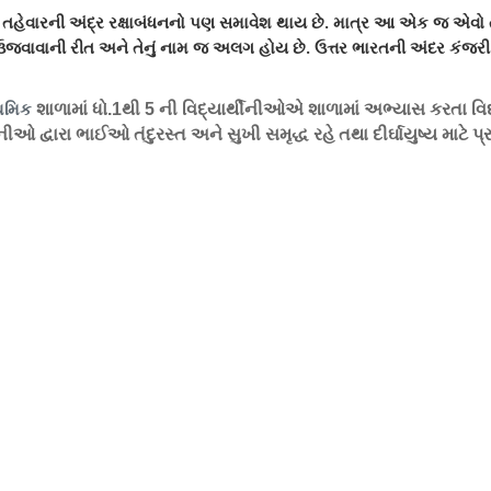
ુખ્ય તહેવારની અંદ્ર રક્ષાબંધનનો પણ સમાવેશ થાય છે. માત્ર આ એક જ એવો ત
ઉજવાવાની રીત અને તેનું નામ જ અલગ હોય છે. ઉત્તર ભારતની અંદર કંજરી-પ
ાથમિક
શાળામાં ધો.1થી 5 ની વિદ્યાર્થીનીઓએ શાળામાં અભ્યાસ કરતા વિદ્ય
 દ્વારા ભાઈઓ તંદુરસ્ત અને સુખી સમૃદ્ધ રહે તથા દીર્ઘાયુષ્ય માટે પ્